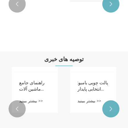


توصیه های خبری
پالت چوبی بامبو:
راهنمای جامع
انتخابی پایدار
ماشین آلات
برای لجستیک
ساخت بلوک
بیشتر ببینید >>
بیشتر ببینید >>
مدرن
سنگفرش:

