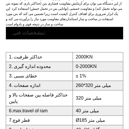
از این دستگاه می توان برای آزمایش مقاومت فشاری بتن (حداکثر باری که نمونه بتن
می تواند تحمل کند) و مقاومت خمشی (توانایی بتن در تحمل خمش) استفاده کرد. این
یک ابزار ضروری برای اهداف کنترل کیفیت است زیرا تضمین می کند که بتن مورد
استفاده در ساخت و ساز استانداردهای مقاومت مورد نیاز را برآورده می کند و
ساخت و ساز در نتیجه قوی و بادوام است.
مشخصات فنی:
2000KN
1. حداکثر ظرفیت
0-2000KN
2. محدوده اندازه گیری
± 1%
3. خطای نسبی
260*320 میلی متر
4. اندازه صفحات
حداکثر فاصله بین صفحات بالا و
320 میلی متر
پایین
40 میلی متر
6.max.travel of ram
Ø185 میلی متر
7.قطر قوچ