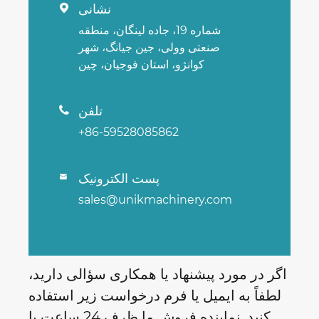
نشانی

شماره 19، جاده لینگان، منطقه
صنعتی وولی، جین جیانگ، شهر
کوانژو، استان فوجیان، چین
تلفن

+86-59528085862
پست الکترونیک

sales@unikmachinery.com
اگر در مورد پیشنهاد یا همکاری سؤالی دارید،
لطفاً به ایمیل یا فرم درخواست زیر استفاده
کنید. نماینده فروش ما ظرف 24 ساعت با