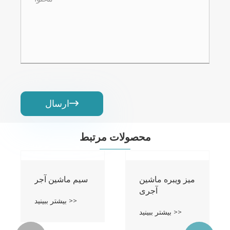
ارسال

محصولات مرتبط
میز ویبره ماشین
سیم ماشین آجر
آجری
بیشتر ببینید >>
بیشتر ببینید >>