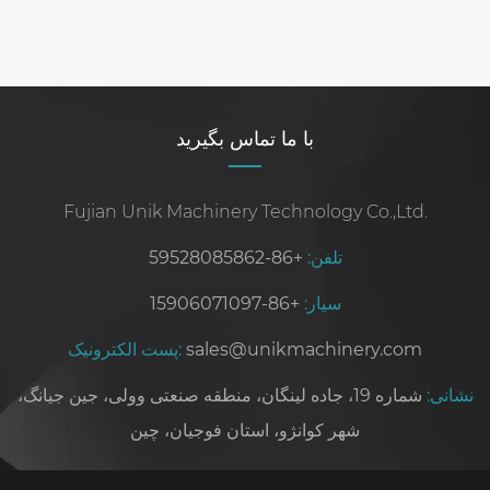
با ما تماس بگیرید
Fujian Unik Machinery Technology Co.,Ltd.
تلفن:
+86-59528085862
سیار:
+86-15906071097
sales@unikmachinery.com
پست الکترونیک:
نشانی:
شماره 19، جاده لینگان، منطقه صنعتی وولی، جین جیانگ،
شهر کوانژو، استان فوجیان، چین