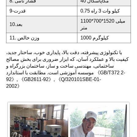
40 مگاپاسکال
8. فشار نامی
0.75 کیلو وات 3 راه
9-قدرت
1100*700*1520 میلی
10.بعد
متر
1000 کیلوگرم
11. وزن خالص
با تکنولوژی پیشرفته، دقت بالا، پایداری خوب، ساختار جدید،
کیفیت بالا و عملکرد آسان، که ابزار ضروری برای بخش مصالح
ساختمانی، مهندسی ساخت و ساز، ساختمان بزرگراه و
《GB/T372 2-
موسسه آموزشی است. مطابقت با استاندارد
92》, 《GB2611-92》, 《Q/320101SBE-01-
2002》